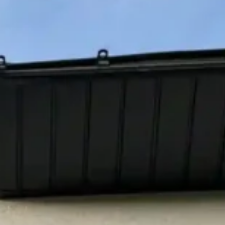
S
NANTES
NS
LORIENT
S
SAINT-BRIEUC
SUIVEZ-NOUS