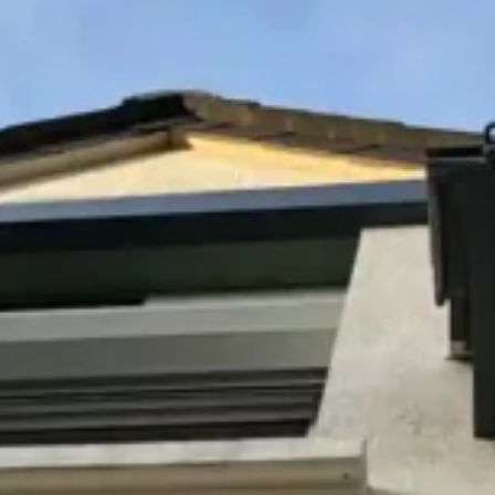
NOS AGENCES
ANGERS
RENNE
LAVAL
LE MA
SAUMUR
VANNE
SAINT NAZAIRE
QUI SOMMES-NOUS ?
RÉALISATIONS
BLOG
CONTACTEZ-NOUS