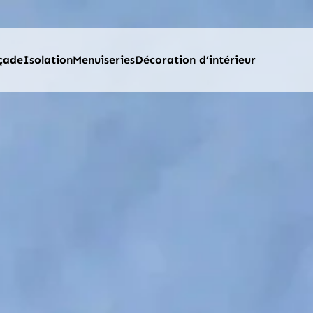
çade
Isolation
Menuiseries
Décoration d’intérieur
T NETTOYEUR BREVET FRANÇAIS ET EUROPÉEN
ÉCOTHERMINNOV’ FAÇADE LIÈGE
​ISOLATION DES COMBLES PERDUS PAR SOUFFLAGE
FENÊTRE
QUOI NETTOYER LA TOITURE ?
BARDAGE EXTÉRIEUR
ISOLATION PAR DÉCOUVREMENT ET SOUS RAMPANT
PORTE D’ENTRÉE
RALINNOV’ 2.0 ®
NETTOYAGE ET TRAITEMENT DE FAÇADE
ISOLATION DU PLANCHER HAUT DE SOUS-SOL
VOLET ROULANT
QUOI CHOISIR LA MINÉRALISATION ?
RAVALEMENT DE FAÇADE
ISOLATION THERMIQUE EXTÉRIEUR
PORTAIL
 FENÊTRES DE TOIT
ISOLATION THERMIQUE EXTÉRIEUR
INSTALLATION DE VMC
CLÔTURE
 DE GOUTTIÈRES
POSE DE GOUTTIÈRES
PORTES DE GARAGE