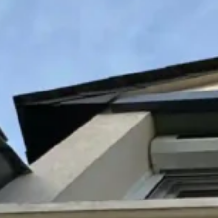
TOITURE
FAÇADE
ISOLATION
MENUISERIES
J'ESTIME MON PROJET