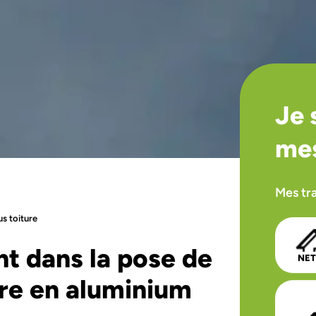
Je 
mes
Mes tr
s toiture
 dans la pose de
NE
ure en aluminium