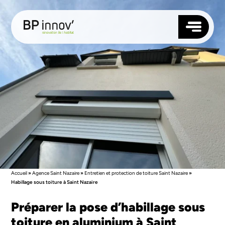
TOITURE
FAÇADE
ISOLATION
MENUISERIES
NOS AGENCES
ANGERS
QUI SOMMES-NOUS ?
RENNES
RÉALISATIONS
NANTES
BLOG
Accueil
»
Agence Saint Nazaire
»
Entretien et protection de toiture Saint Nazaire
»
LAVAL
Habillage sous toiture à Saint Nazaire
CONTACTEZ-NOUS
LE MANS
LORIENT
Préparer la pose d’habillage sous
SAUMUR
SUIVEZ-NOUS
VANNES
toiture en aluminium à Saint
SAINT-BRIEUC