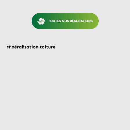
TOUTES NOS RÉALISATIONS
Avant
Après
Minéralisation toiture
Mi