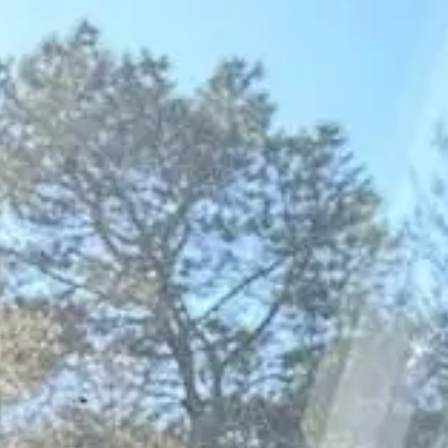
NOS AGENCES
ANGERS
RENNE
LAVAL
LE MA
SAUMUR
VANNE
SAINT NAZAIRE
QUI SOMMES-NOUS ?
RÉALISATIONS
BLOG
CONTACTEZ-NOUS