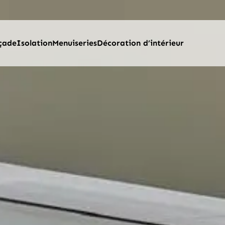
çade
Isolation
Menuiseries
Décoration d’intérieur
T NETTOYEUR BREVET FRANÇAIS ET EUROPÉEN
ÉCOTHERMINNOV’ FAÇADE LIÈGE
​ISOLATION DES COMBLES PERDUS PAR SOUFFLAGE
FENÊTRE
QUOI NETTOYER LA TOITURE ?
BARDAGE EXTÉRIEUR
ISOLATION PAR DÉCOUVREMENT ET SOUS RAMPANT
PORTE D’ENTRÉE
RALINNOV’ 2.0 ®
NETTOYAGE ET TRAITEMENT DE FAÇADE
ISOLATION DU PLANCHER HAUT DE SOUS-SOL
VOLET ROULANT
QUOI CHOISIR LA MINÉRALISATION ?
RAVALEMENT DE FAÇADE
ISOLATION THERMIQUE EXTÉRIEUR
PORTAIL
 FENÊTRES DE TOIT
ISOLATION THERMIQUE EXTÉRIEUR
INSTALLATION DE VMC
CLÔTURE
 DE GOUTTIÈRES
POSE DE GOUTTIÈRES
PORTES DE GARAGE