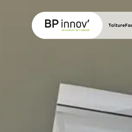
Toiture
Fa
ROBO
POUR
MINÉ
POUR
POSE
POSE