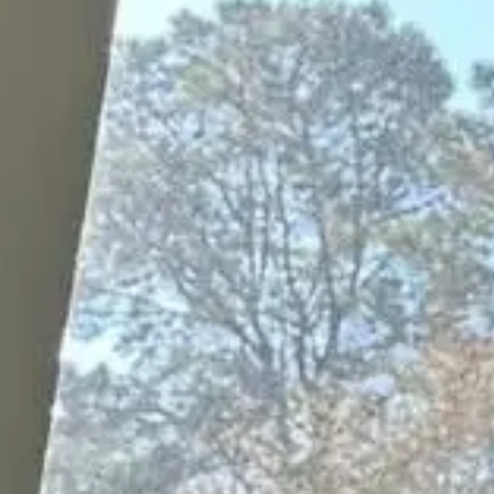
TOITURE
FAÇADE
ISOLATION
MENUISERIES
J'ESTIME MON PROJET