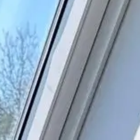
S
NANTES
NS
LORIENT
S
SAINT-BRIEUC
SUIVEZ-NOUS