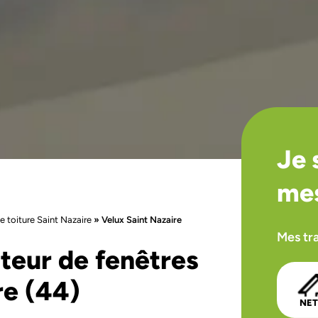
Je 
mes
e toiture Saint Nazaire
»
Velux Saint Nazaire
Mes tr
ateur de fenêtres
re (44)
NE