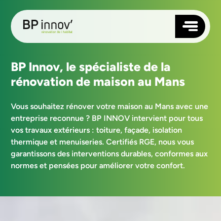
TOITURE
BP Innov, le spécialiste de la
rénovation de maison au Mans
FAÇADE
ISOLATION
Vous souhaitez rénover votre maison au Mans avec une
MENUISERIES
entreprise reconnue ? BP INNOV intervient pour tous
vos travaux extérieurs : toiture, façade, isolation
NOS AGENCES
thermique et menuiseries. Certifiés RGE, nous vous
ANGERS
QUI SOMMES-NOUS ?
garantissons des interventions durables, conformes aux
RENNES
RÉALISATIONS
NANTES
normes et pensées pour améliorer votre confort.
BLOG
LAVAL
CONTACTEZ-NOUS
LE MANS
LORIENT
SAUMUR
SUIVEZ-NOUS
VANNES
SAINT-BRIEUC