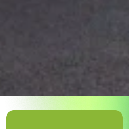
Mes travaux concernent :
TOITURE
FAÇADE
MENUISERIES
ISOLATION