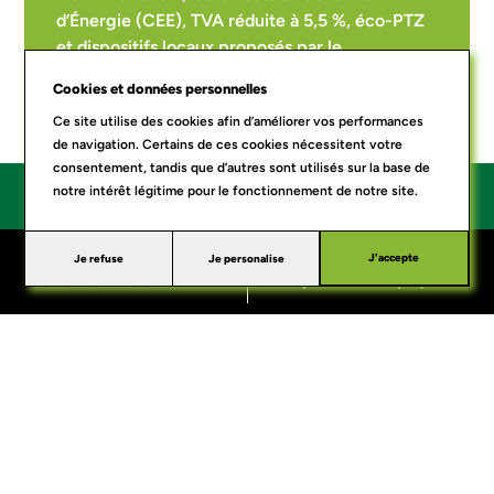
d’Énergie (CEE), TVA réduite à 5,5 %, éco-PTZ
et dispositifs locaux proposés par le
département de la Sarthe.
Cookies et données personnelles
BP INNOV prend en charge les démarches
Ce site utilise des cookies afin d’améliorer vos performances
liées aux CEE. Pour MaPrimeRénov’ et les
de navigation. Certains de ces cookies nécessitent votre
autres dispositifs, nous vous accompagnons
consentement, tandis que d’autres sont utilisés sur la base de
dans la constitution du dossier mais vous
notre intérêt légitime pour le fonctionnement de notre site.
restez responsable du montage administratif.
Qui sommes-nous
Blog
Mentions
RGPD
Conditions générales de
J'accepte
Je refuse
Je personalise
J'estime mon projet
Contactez-nous
?
légales
vente