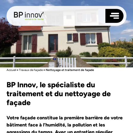
TOITURE
FAÇADE
ISOLATION
MENUISERIES
Accueil
»
Travaux de façade
»
Nettoyage et traitement de façade
NOS AGENCES
BP Innov, le spécialiste du
ANGERS
QUI SOMMES-NOUS ?
traitement et du nettoyage de
RENNES
RÉALISATIONS
NANTES
façade
BLOG
LAVAL
CONTACTEZ-NOUS
LE MANS
LORIENT
Votre façade constitue la première barrière de votre
SAUMUR
SUIVEZ-NOUS
bâtiment face à l’humidité, la pollution et les
VANNES
agressions du temps. Avec un entretien régulier
SAINT-BRIEUC