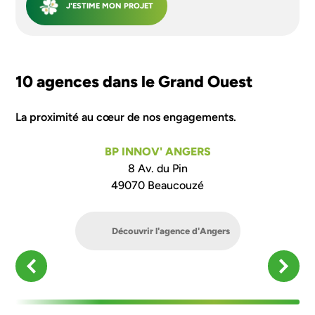
J'ESTIME MON PROJET
10 agences dans le Grand Ouest
La proximité au cœur de nos engagements.
BP INNOV' ANGERS
8 Av. du Pin
49070 Beaucouzé
Découvrir l'agence d'Angers
Découvrir l'agence de Saint Nazaire
Découvrir l'agence de Saint-Brieuc
Découvrir l'agence de Saumur
Découvrir l'agence de Vannes
Découvrir l'agence de Lorient
Découvrir l'agence de Rennes
Découvrir l'agence de Nantes
Découvrir l'agence du Mans
Découvrir l'agence de Laval