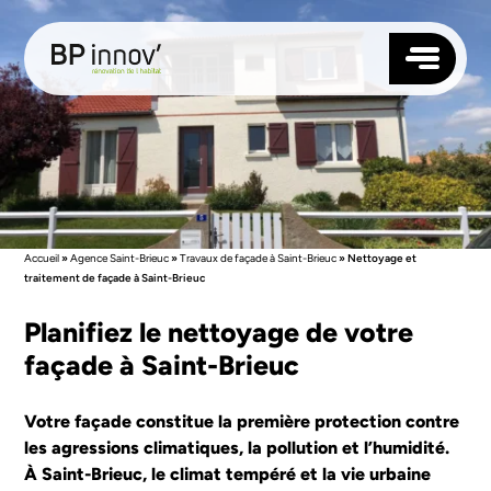
TOITURE
FAÇADE
ISOLATION
MENUISERIES
Accueil
»
Agence Saint-Brieuc
»
Travaux de façade à Saint-Brieuc
»
Nettoyage et
traitement de façade à Saint-Brieuc
NOS AGENCES
ANGERS
Planifiez le nettoyage de votre
QUI SOMMES-NOUS ?
RENNES
façade à Saint-Brieuc
RÉALISATIONS
NANTES
BLOG
LAVAL
CONTACTEZ-NOUS
LE MANS
Votre façade constitue la première protection contre
LORIENT
SAUMUR
les agressions climatiques, la pollution et l’humidité.
SUIVEZ-NOUS
VANNES
À Saint-Brieuc, le climat tempéré et la vie urbaine
SAINT-BRIEUC