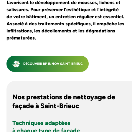
favorisent le développement de mousses, lichens et
SAINT NAZAIRE
salissures. Pour préserver l’esthétique et l’intégrité
de votre bâtiment, un entretien régulier est essentiel.
Associé à des traitements spécifiques, il empêche les
J'ESTIME MON PROJET
infiltrations, les décollements et les dégradations
prématurées.
DÉCOUVRIR BP INNOV SAINT-BRIEUC
Nos prestations de nettoyage de
façade à Saint-Brieuc
Techniques adaptées
à chaque type de façade