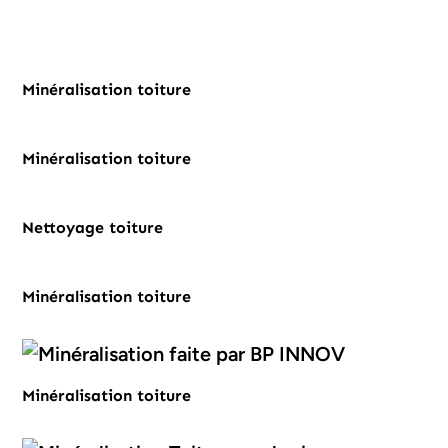
SAINT NAZAIRE
Avant
Minéralisation toiture
J'ESTIME MON PROJET
Avant
Minéralisation toiture
Avant
Nettoyage toiture
Avant
Minéralisation toiture
Minéralisation toiture