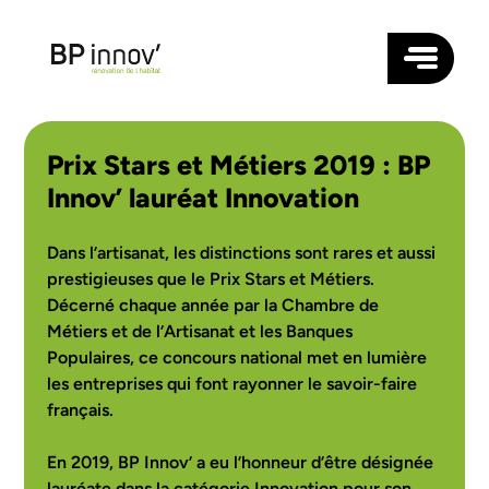
TOITURE
Prix Stars et Métiers 2019 : BP
FAÇADE
Innov’ lauréat Innovation
ISOLATION
MENUISERIES
Dans l’artisanat, les distinctions sont rares et aussi
prestigieuses que le Prix Stars et Métiers.
NOS AGENCES
Décerné chaque année par la Chambre de
ANGERS
Métiers et de l’Artisanat et les Banques
QUI SOMMES-NOUS ?
RENNES
Populaires, ce concours national met en lumière
RÉALISATIONS
NANTES
BLOG
LAVAL
les entreprises qui font rayonner le savoir-faire
CONTACTEZ-NOUS
LE MANS
français.
LORIENT
SAUMUR
SUIVEZ-NOUS
En 2019, BP Innov’ a eu l’honneur d’être désignée
VANNES
SAINT-BRIEUC
lauréate dans la catégorie Innovation pour son