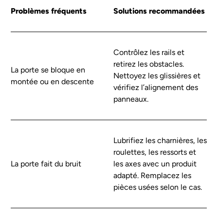
Problèmes fréquents
Solutions recommandées
Mes travaux concernent :
Contrôlez les rails et
retirez les obstacles.
La porte se bloque en
Nettoyez les glissières et
montée ou en descente
vérifiez l’alignement des
TOITURE
FAÇADE
panneaux.
Lubrifiez les charnières, les
ISOLATION
MENUISERIES
roulettes, les ressorts et
La porte fait du bruit
les axes avec un produit
adapté. Remplacez les
pièces usées selon le cas.