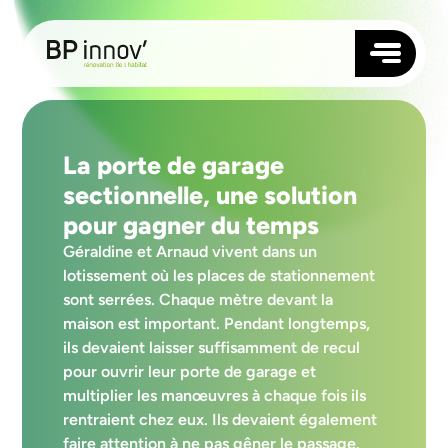
TOITURE
La porte de garage
FAÇADE
sectionnelle, une solution
ISOLATION
pour gagner du temps
MENUISERIES
Géraldine et Arnaud vivent dans un
NOS AGENCES
lotissement où les places de stationnement
ANGERS
sont serrées. Chaque mètre devant la
QUI SOMMES-NOUS ?
RENNES
maison est important. Pendant longtemps,
RÉALISATIONS
NANTES
BLOG
ils devaient laisser suffisamment de recul
LAVAL
CONTACTEZ-NOUS
LE MANS
pour ouvrir leur porte de garage et
LORIENT
multiplier les manœuvres à chaque fois ils
SAUMUR
rentraient chez eux. Ils devaient également
SUIVEZ-NOUS
VANNES
faire attention à ne pas gêner le passage.
SAINT-BRIEUC