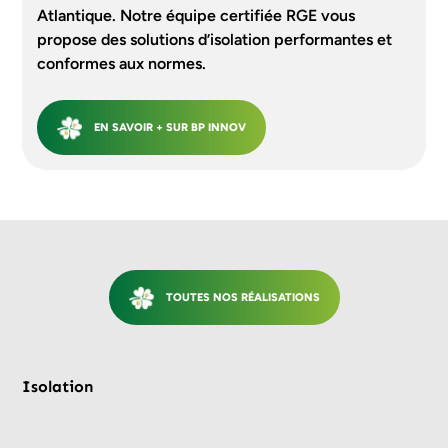
Atlantique. Notre équipe certifiée RGE vous
propose des solutions d’isolation performantes et
conformes aux normes.
EN SAVOIR + SUR BP INNOV
TOUTES NOS RÉALISATIONS
Avant
Après
Isolation
Is