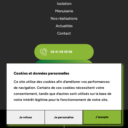
Isolation
Menuiserie
Nos réalisations
Actualités
Contact
02 41 09 39 08
ESTIMEZ VOTRE PROJET
Cookies et données personnelles
Ce site utilise des cookies afin d’améliorer vos performances
de navigation. Certains de ces cookies nécessitent votre
Qui sommes-nous ?
consentement, tandis que d’autres sont utilisés sur la base de
Blog
Mentions légales
RGPD
Conditions générales de vente
notre intérêt légitime pour le fonctionnement de notre site.
Qui sommes-nous
Blog
Mentions
RGPD
Conditions générales de
J'accepte
Je refuse
Je personalise
J'estime mon projet
Contactez-nous
?
légales
vente