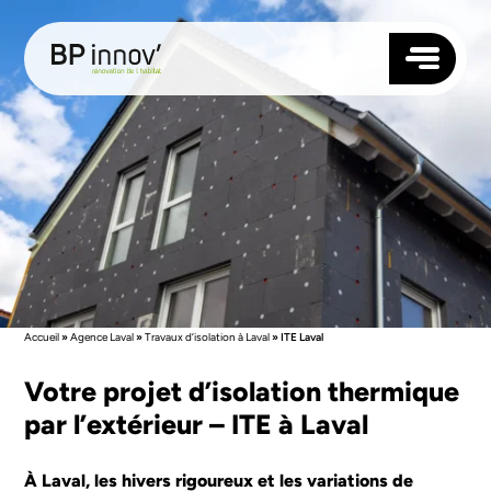
TOITURE
FAÇADE
ISOLATION
MENUISERIES
NOS AGENCES
ANGERS
QUI SOMMES-NOUS ?
Accueil
»
Agence Laval
»
Travaux d’isolation à Laval
»
ITE Laval
RENNES
RÉALISATIONS
NANTES
BLOG
LAVAL
Votre projet d’isolation thermique
CONTACTEZ-NOUS
LE MANS
par l’extérieur – ITE à Laval
LORIENT
SAUMUR
SUIVEZ-NOUS
VANNES
À Laval, les hivers rigoureux et les variations de
SAINT-BRIEUC