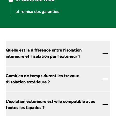
et remise des garanties
Quelle est la différence entre l’isolation
intérieure et l’isolation par l’extérieur ?
L’isolation intérieure agit depuis les murs intérieurs et
réduit légèrement la surface habitable, tandis que
Combien de temps durent les travaux
l’isolation thermique par l’extérieur (ITE) enveloppe le
d’isolation extérieure ?
bâtiment. Elle supprime les ponts thermiques, protège
la façade et améliore le confort sans toucher à
La durée varie selon la taille du logement et le type de
l’intérieur de la maison.
finition choisi. En général, il faut compter une à trois
L’isolation extérieure est-elle compatible avec
semaines pour une maison individuelle, incluant la
toutes les façades ?
préparation, la pose de l’isolant et les finitions (enduit