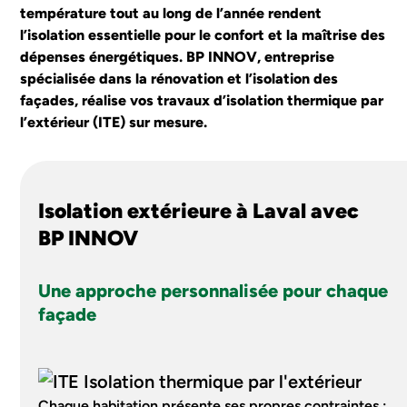
température tout au long de l’année rendent
SAINT NAZAIRE
l’isolation essentielle pour le confort et la maîtrise des
dépenses énergétiques. BP INNOV, entreprise
spécialisée dans la rénovation et l’isolation des
J'ESTIME MON PROJET
façades, réalise vos travaux d’isolation thermique par
l’extérieur (ITE) sur mesure.
Isolation extérieure à Laval avec
BP INNOV
Une approche personnalisée pour chaque
façade
Chaque habitation présente ses propres contraintes :