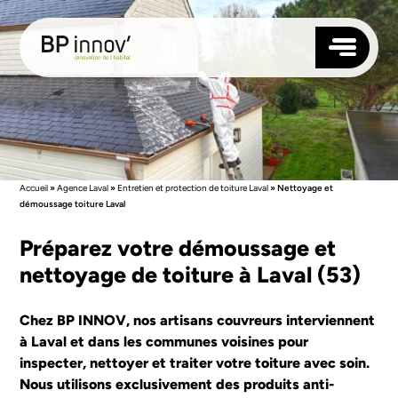
TOITURE
FAÇADE
ISOLATION
Accueil
»
Agence Laval
»
Entretien et protection de toiture Laval
»
Nettoyage et
MENUISERIES
démoussage toiture Laval
NOS AGENCES
Préparez votre démoussage et
ANGERS
nettoyage de toiture à Laval (53)
QUI SOMMES-NOUS ?
RENNES
RÉALISATIONS
NANTES
BLOG
LAVAL
Chez BP INNOV, nos artisans couvreurs interviennent
CONTACTEZ-NOUS
LE MANS
à Laval et dans les communes voisines pour
LORIENT
SAUMUR
inspecter, nettoyer et traiter votre toiture avec soin.
SUIVEZ-NOUS
VANNES
Nous utilisons exclusivement des produits anti-
SAINT-BRIEUC